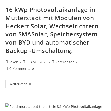
16 kWp Photovoltaikanlage in
Mutterstadt mit Modulen von
Heckert Solar, Wechselrichtern
von SMASolar, Speichersystem
von BYD und automatischer
Backup -Umschaltung.
Beitrags-
Beitrag
Beitrags-
Jakob
6. April 2025
Referenzen
Autor:
veröffentlicht:
Kategorie:
Beitrags-
0 Kommentare
Kommentare:
16
Weiterlesen
KWp
Photovoltaikanlage
In
Mutterstadt
Mit
Modulen
Von