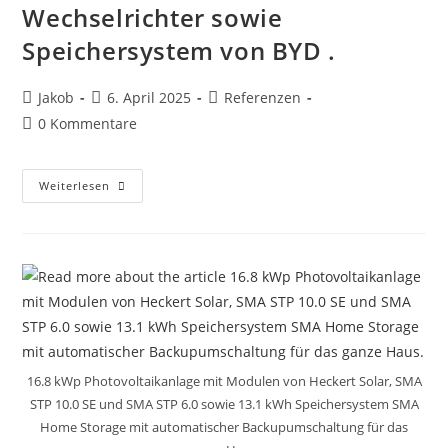
Wechselrichter sowie
Speichersystem von BYD .
Beitrags-
Beitrag
Beitrags-
Jakob
6. April 2025
Referenzen
Autor:
veröffentlicht:
Kategorie:
Beitrags-
0 Kommentare
Kommentare:
16,465
Weiterlesen
KWp
Photovoltaikanlage
In
Heuchelheim
Mit
Modulen
Von
Heckert
Solar,
Kostal
Plenticore
Wechselrichter
Sowie
Speichersystem
16.8 kWp Photovoltaikanlage mit Modulen von Heckert Solar, SMA
Von
STP 10.0 SE und SMA STP 6.0 sowie 13.1 kWh Speichersystem SMA
BYD
.
Home Storage mit automatischer Backupumschaltung für das