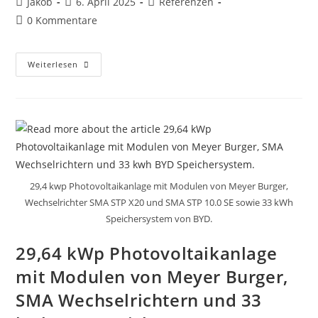
Beitrags-
Beitrag
Beitrags-
Jakob
6. April 2025
Referenzen
Autor:
veröffentlicht:
Kategorie:
Beitrags-
0 Kommentare
Kommentare:
8,1
Weiterlesen
KWp
Photovoltaikanlage
Mit
Modulen
Von
Heckert
Solar,
SMA
STP
8.0
SE
Wechselrichter
29,4 kwp Photovoltaikanlage mit Modulen von Meyer Burger,
Und
Wechselrichter SMA STP X20 und SMA STP 10.0 SE sowie 33 kWh
Speichersystem
SMA
Speichersystem von BYD.
Home
Storage
9.8,
29,64 kWp Photovoltaikanlage
Notstromversorgung
Bei
mit Modulen von Meyer Burger,
Netzausfall
Über
Externe
SMA Wechselrichtern und 33
Steckdosen.