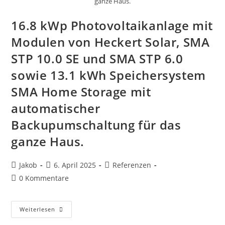
ganze Haus.
16.8 kWp Photovoltaikanlage mit
Modulen von Heckert Solar, SMA
STP 10.0 SE und SMA STP 6.0
sowie 13.1 kWh Speichersystem
SMA Home Storage mit
automatischer
Backupumschaltung für das
ganze Haus.
Beitrags-
Beitrag
Beitrags-
Jakob
6. April 2025
Referenzen
Autor:
veröffentlicht:
Kategorie:
Beitrags-
0 Kommentare
Kommentare:
16.8
Weiterlesen
KWp
Photovoltaikanlage