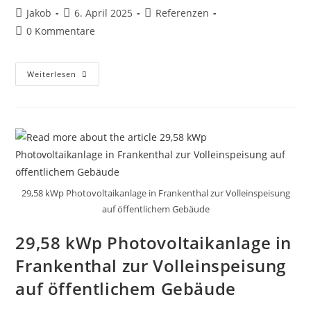
Beitrags-
Beitrag
Beitrags-
Jakob
6. April 2025
Referenzen
Autor:
veröffentlicht:
Kategorie:
Beitrags-
0 Kommentare
Kommentare:
29,4
Weiterlesen
Kwp
Photovoltaikanlage
Mit
Modulen
Von
Meyer
Burger,
Wechselrichter
SMA
STP
X20
Und
29,58 kWp Photovoltaikanlage in Frankenthal zur Volleinspeisung
SMA
auf öffentlichem Gebäude
STP
10.0
SE
29,58 kWp Photovoltaikanlage in
Sowie
33
KWh
Frankenthal zur Volleinspeisung
Speichersystem
Von
auf öffentlichem Gebäude
BYD.