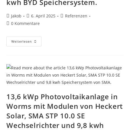
kwh BYD Speichersystem.
Beitrags-
Beitrag
Beitrags-
Jakob
6. April 2025
Referenzen
Autor:
veröffentlicht:
Kategorie:
Beitrags-
0 Kommentare
Kommentare:
29,64
Weiterlesen
KWp
Photovoltaikanlage
Mit
Modulen
Von
Meyer
Burger,
SMA
Wechselrichtern
Und
33
Kwh
BYD
13,6 kWp Photovoltaikanlage in
Speichersystem.
Worms mit Modulen von Heckert
Solar, SMA STP 10.0 SE
Wechselrichter und 9,8 kwh