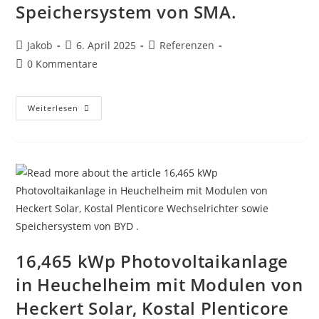
Speichersystem von SMA.
Beitrags-
Beitrag
Beitrags-
Jakob
6. April 2025
Referenzen
Autor:
veröffentlicht:
Kategorie:
Beitrags-
0 Kommentare
Kommentare:
13,6
Weiterlesen
KWp
Photovoltaikanlage
In
Worms
Mit
Modulen
Von
Heckert
Solar,
SMA
STP
10.0
SE
Wechselrichter
16,465 kWp Photovoltaikanlage
Und
9,8
Kwh
in Heuchelheim mit Modulen von
Speichersystem
Von
Heckert Solar, Kostal Plenticore
SMA.