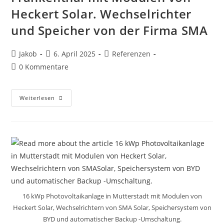
Heckert Solar. Wechselrichter
und Speicher von der Firma SMA
Beitrags-
Beitrag
Beitrags-
Jakob
6. April 2025
Referenzen
Autor:
veröffentlicht:
Kategorie:
Beitrags-
0 Kommentare
Kommentare:
9,315
Weiterlesen
KWp
Photovoltaikanlage
In
Frankenthal
Mit
Modulen
Von
Heckert
Solar.
Wechselrichter
Und
Speicher
Von
Der
16 kWp Photovoltaikanlage in Mutterstadt mit Modulen von
Firma
Heckert Solar, Wechselrichtern von SMA Solar, Speichersystem von
SMA
BYD und automatischer Backup -Umschaltung.