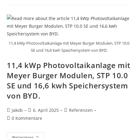
Mit
Modulen
Von
Heckert
Solar,
SMA
STP
10.0
SE
Und
11,4 kWp Photovoltaikanlage mit Meyer Burger Modulen, STP 10.0
SMA
SE und 16,6 kwh Speichersystem von BYD.
STP
6.0
Sowie
11,4 kWp Photovoltaikanlage mit
13.1
KWh
Speichersystem
Meyer Burger Modulen, STP 10.0
SMA
Home
SE und 16,6 kwh Speichersystem
Storage
Mit
von BYD.
Automatischer
Backupumschaltung
Für
Das
Beitrags-
Beitrag
Beitrags-
Jakob
6. April 2025
Referenzen
Ganze
Haus.
Autor:
veröffentlicht:
Kategorie:
Beitrags-
0 Kommentare
Kommentare:
11,4
Weiterlesen