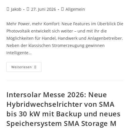
Beitrags-
Beitrag
Beitrags-
Jakob
27. Juni 2026
Allgemein
Autor:
veröffentlicht:
Kategorie:
Mehr Power, mehr Komfort: Neue Features im Überblick Die
Photovoltaik entwickelt sich weiter – und mit ihr die
Möglichkeiten für Handel, Handwerk und Anlagenbetreiber.
Neben der klassischen Stromerzeugung gewinnen
intelligente…
Intersolar
Weiterlesen
Messe
2026:
KOSTAL
Zeigt,
Wie
Sich
Intersolar Messe 2026: Neue
Moderne
PV-
Hybridwechselrichter von SMA
Anlagen
Intelligent
bis 30 kW mit Backup und neues
Vernetzen
Und
Gleichzeitig
Speichersystem SMA Storage M
Effizient
Umsetzen