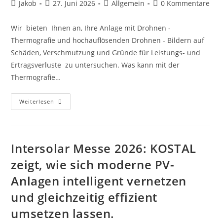
Beitrags-
Beitrag
Beitrags-
Beitrags-
Jakob
27. Juni 2026
Allgemein
0 Kommentare
Autor:
veröffentlicht:
Kategorie:
Kommentare:
Wir bieten Ihnen an, Ihre Anlage mit Drohnen -
Thermografie und hochauflösenden Drohnen - Bildern auf
Schäden, Verschmutzung und Gründe für Leistungs- und
Ertragsverluste zu untersuchen. Was kann mit der
Thermografie…
30%
Weiterlesen
Rabatt:
Photovoltaikanlagen
-
Inspektion
Mit
Drohnen
Intersolar Messe 2026: KOSTAL
Thermografie
zeigt, wie sich moderne PV-
Anlagen intelligent vernetzen
und gleichzeitig effizient
umsetzen lassen.