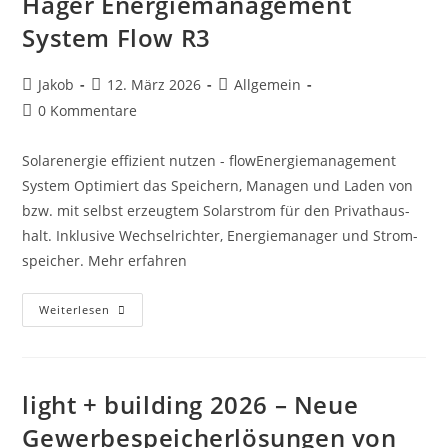
Hager Energiemanagement
KW
Mit
System Flow R3
Backup
Und
Neues
Speichersystem
Beitrags-
Beitrag
Beitrags-
Jakob
12. März 2026
Allgemein
SMA
Storage
Autor:
veröffentlicht:
Kategorie:
Beitrags-
0 Kommentare
M
Kommentare:
Solarenergie effizient nutzen - flowEner­gie­ma­nage­ment
System Opti­miert das Spei­chern, Managen und Laden von
bzw. mit selbst erzeugtem Solar­strom für den Privat­haus­
halt. Inklu­sive Wech­sel­richter, Ener­gie­ma­nager und Strom­
spei­cher. Mehr erfahren
Light
Weiterlesen
+
Building
2026
–
Neu:
Hager
light + building 2026 – Neue
Energiemanagement
System
Gewerbespeicherlösungen von
Flow