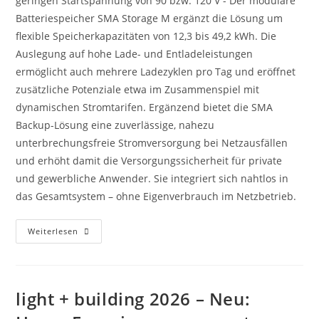
geringen Startspannung von 90 bzw. 120 V - Der modulare
Batteriespeicher SMA Storage M ergänzt die Lösung um
flexible Speicherkapazitäten von 12,3 bis 49,2 kWh. Die
Auslegung auf hohe Lade- und Entladeleistungen
ermöglicht auch mehrere Ladezyklen pro Tag und eröffnet
zusätzliche Potenziale etwa im Zusammenspiel mit
dynamischen Stromtarifen. Ergänzend bietet die SMA
Backup-Lösung eine zuverlässige, nahezu
unterbrechungsfreie Stromversorgung bei Netzausfällen
und erhöht damit die Versorgungssicherheit für private
und gewerbliche Anwender. Sie integriert sich nahtlos in
das Gesamtsystem – ohne Eigenverbrauch im Netzbetrieb.
Intersolar
Weiterlesen
Messe
2026:
Neue
Hybridwechselrichter
Von
SMA
light + building 2026 – Neu:
Bis
30