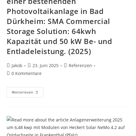
einer bestehenden
Photovoltaikanlage in Bad
Dürkheim: SMA Commercial
Storage Solution: 64kwh
Kapazität und 50 kW Be- und
Entladeleistung. (2025)
Beitrags-
Beitrag
Beitrags-
Jakob
23. Juni 2025
Referenzen
Autor:
veröffentlicht:
Kategorie:
Beitrags-
0 Kommentare
Kommentare:
Nachrüstung
Weiterlesen
Eines
Gewerbespeichersystems
Zu
Einer
Bestehenden
Photovoltaikanlage
In
Bad
Dürkheim:
SMA