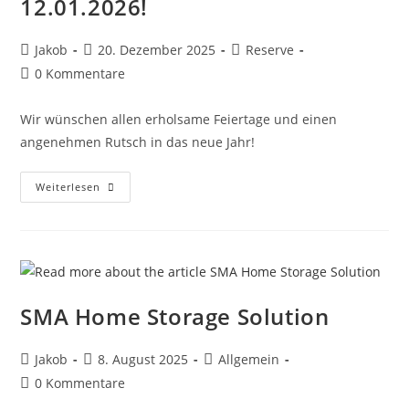
12.01.2026!
Beitrags-
Beitrag
Beitrags-
Jakob
20. Dezember 2025
Reserve
Autor:
veröffentlicht:
Kategorie:
Beitrags-
0 Kommentare
Kommentare:
Wir wünschen allen erholsame Feiertage und einen
angenehmen Rutsch in das neue Jahr!
Wir
Weiterlesen
Haben
Betriebsruhe
Vom
24.12.2025
Bis
Einschließlich
12.01.2026!
SMA Home Storage Solution
Beitrags-
Beitrag
Beitrags-
Jakob
8. August 2025
Allgemein
Autor:
veröffentlicht:
Kategorie:
Beitrags-
0 Kommentare
Kommentare: