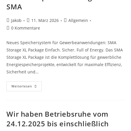
R3
SMA
Beitrags-
Beitrag
Beitrags-
Jakob
11. März 2026
Allgemein
Autor:
veröffentlicht:
Kategorie:
Beitrags-
0 Kommentare
Kommentare:
Neues Speichersystem für Gewerbeanwendungen: SMA
Storage XL Package Einfach. Sicher. Full of Energy. Das SMA
Storage XL Package ist die Komplettlösung für gewerbliche
Energiespeicherprojekte, entwickelt für maximale Effizienz,
Sicherheit und…
Light
Weiterlesen
+
Building
2026
–
Neue
Gewerbespeicherlösungen
Wir haben Betriebsruhe vom
Von
SMA
24.12.2025 bis einschließlich