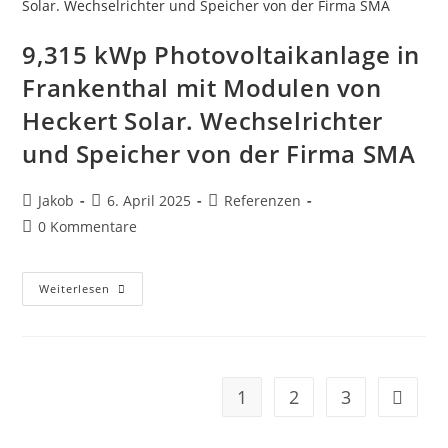
NeMo
4.2
Auf
Ostdachseite
9,315 kWp Photovoltaikanlage in
In
Frankenthal
Frankenthal mit Modulen von
(Pfalz)
Heckert Solar. Wechselrichter
und Speicher von der Firma SMA
Beitrags-
Beitrag
Beitrags-
Jakob
6. April 2025
Referenzen
Autor:
veröffentlicht:
Kategorie:
Beitrags-
0 Kommentare
Kommentare:
9,315
Weiterlesen
KWp
Photovoltaikanlage
In
Frankenthal
Mit
Modulen
Von
1
2
3
Gehe zu
Heckert
Solar.
Wechselrichter
Und