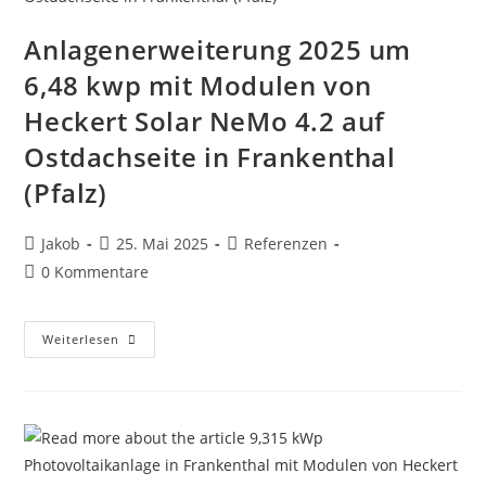
Commercial
Storage
Solution:
Anlagenerweiterung 2025 um
64kwh
Kapazität
6,48 kwp mit Modulen von
Und
50
Heckert Solar NeMo 4.2 auf
KW
Be-
Und
Ostdachseite in Frankenthal
Entladeleistung.
(2025)
(Pfalz)
Beitrags-
Beitrag
Beitrags-
Jakob
25. Mai 2025
Referenzen
Autor:
veröffentlicht:
Kategorie:
Beitrags-
0 Kommentare
Kommentare:
Anlagenerweiterung
Weiterlesen
2025
Um
6,48
Kwp
Mit
Modulen
Von
Heckert
Solar